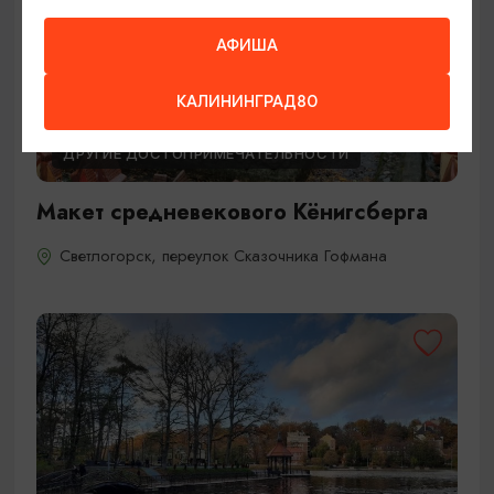
АФИША
КАЛИНИНГРАД80
ДРУГИЕ ДОСТОПРИМЕЧАТЕЛЬНОСТИ
Макет средневекового Кёнигсберга
Светлогорск, переулок Сказочника Гофмана