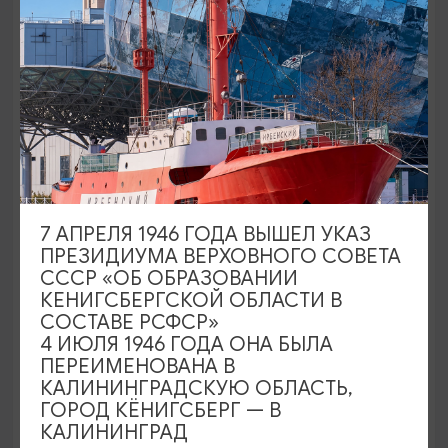
ПАМЯТНИКИ И СКУЛЬПТУРЫ
7 АПРЕЛЯ 1946 ГОДА ВЫШЕЛ УКАЗ
Памятник жертвам Холокоста
ПРЕЗИДИУМА ВЕРХОВНОГО СОВЕТА
СССР «ОБ ОБРАЗОВАНИИ
Янтарный, шахта Анна
КЕНИГСБЕРГСКОЙ ОБЛАСТИ В
СОСТАВЕ РСФСР»
4 ИЮЛЯ 1946 ГОДА ОНА БЫЛА
ПЕРЕИМЕНОВАНА В
КАЛИНИНГРАДСКУЮ ОБЛАСТЬ,
ГОРОД КЁНИГСБЕРГ — В
КАЛИНИНГРАД