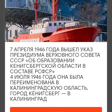
ЗАПОВЕДНЫЕ МЕСТА
Орнитологическая станция
«Фрингилла»
7 АПРЕЛЯ 1946 ГОДА ВЫШЕЛ УКАЗ
Куршская коса, 23-й км Куршской Косы
ПРЕЗИДИУМА ВЕРХОВНОГО СОВЕТА
СССР «ОБ ОБРАЗОВАНИИ
КЕНИГСБЕРГСКОЙ ОБЛАСТИ В
СОСТАВЕ РСФСР»
4 ИЮЛЯ 1946 ГОДА ОНА БЫЛА
ПЕРЕИМЕНОВАНА В
КАЛИНИНГРАДСКУЮ ОБЛАСТЬ,
ГОРОД КЁНИГСБЕРГ — В
КАЛИНИНГРАД