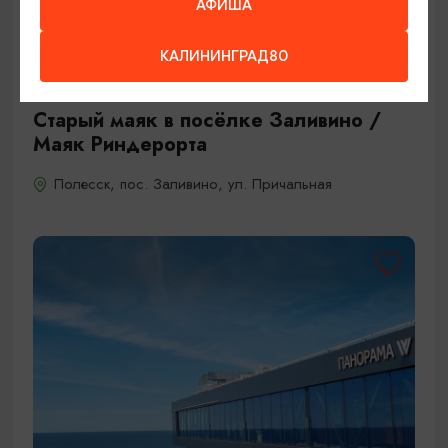
АФИША
КАЛИНИНГРАД80
ДРУГИЕ ДОСТОПРИМЕЧАТЕЛЬНОСТИ
Старый маяк в посёлке Заливино /
Маяк Риндерорта
Полесск, пос. Заливино, ул. Причальная