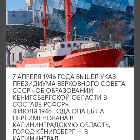
ПАМЯТНИКИ И СКУЛЬПТУРЫ
Памятник Людвикасу Резе
7 АПРЕЛЯ 1946 ГОДА ВЫШЕЛ УКАЗ
ПРЕЗИДИУМА ВЕРХОВНОГО СОВЕТА
Калининград, пересечение проспекта Победы и
СССР «ОБ ОБРАЗОВАНИИ
Каштановой аллеи
КЕНИГСБЕРГСКОЙ ОБЛАСТИ В
СОСТАВЕ РСФСР»
4 ИЮЛЯ 1946 ГОДА ОНА БЫЛА
ПЕРЕИМЕНОВАНА В
КАЛИНИНГРАДСКУЮ ОБЛАСТЬ,
ГОРОД КЁНИГСБЕРГ — В
КАЛИНИНГРАД