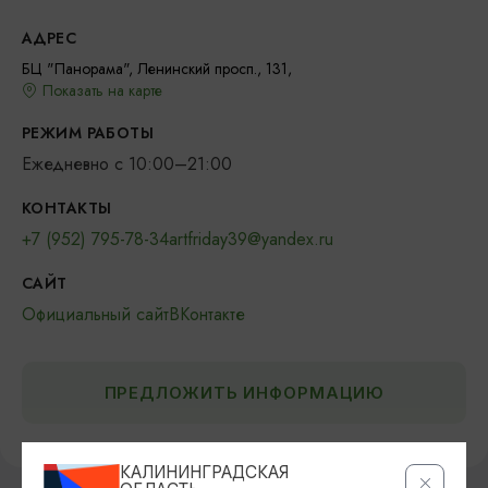
АДРЕС
БЦ "Панорама", Ленинский просп., 131,
Показать на карте
РЕЖИМ РАБОТЫ
Ежедневно с 10:00–21:00
КОНТАКТЫ
+7 (952) 795-78-34
artfriday39@yandex.ru
САЙТ
Официальный сайт
ВКонтакте
ПРЕДЛОЖИТЬ ИНФОРМАЦИЮ
КАЛИНИНГРАДСКАЯ