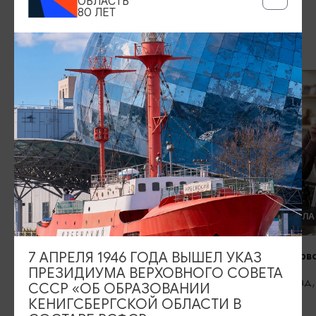
ОБЛАСТЬ
80 ЛЕТ
ДРУГИЕ МЕСТА
МАСТЕР-КЛАССЫ
Аутентичный Кёнигсберг через вещи,
которые хранят историю
Калининград, Сбор участников -
центральный вход в Парк культуры и
отдыха, пр. Победы 1Б
МАСТЕР-КЛ
Студия «Перв
7 АПРЕЛЯ 1946 ГОДА ВЫШЕЛ УКАЗ
ПРЕЗИДИУМА ВЕРХОВНОГО СОВЕТА
Калининград, 
СССР «ОБ ОБРАЗОВАНИИ
КЕНИГСБЕРГСКОЙ ОБЛАСТИ В