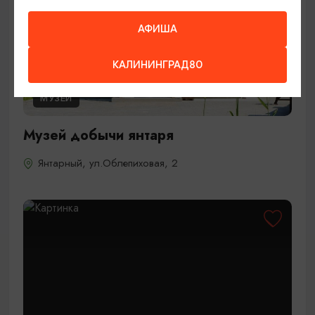
АФИША
КАЛИНИНГРАД80
МУЗЕИ
Музей добычи янтаря
Янтарный, ул.Облепиховая, 2