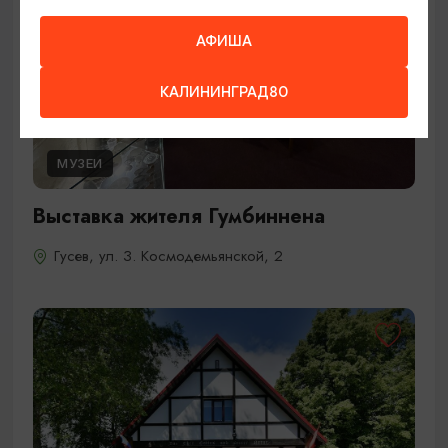
АФИША
КАЛИНИНГРАД80
МУЗЕИ
Выставка жителя Гумбиннена
Гусев, ул. З. Космодемьянской, 2