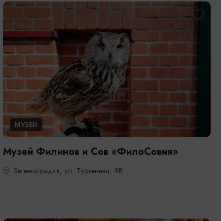
МУЗЕИ
Музей Филинов и Сов «ФилоСовия»
Зеленоградск, ул. Тургенева, 9В