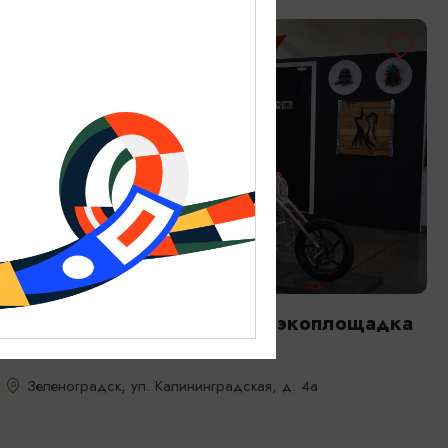
МУЗЕИ
МУзей МУсора «МуМуКа» и экоплощадка
«Зеленый КОТ»
Зеленоградск, ул. Калининградская, д. 4a