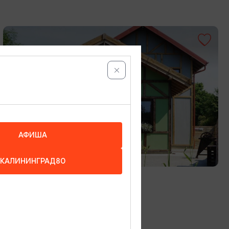
АФИША
МУЗЕИ
КАЛИНИНГРАД80
Музей добычи янтаря
Янтарный, ул.Облепиховая, 2