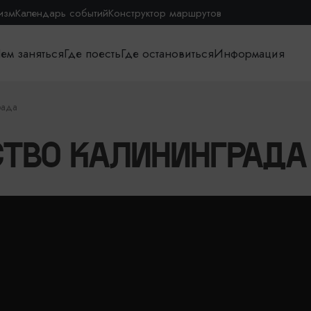
изм
Календарь событий
Конструктор маршрутов
ем заняться
Где поесть
Где остановиться
Информация
рада
СТВО КАЛИНИНГРАДА