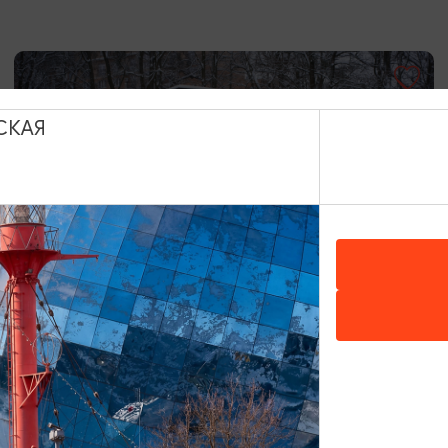
СКАЯ
МУЗЕИ
Блокгауз
Калининград, Литовский вал, 21д