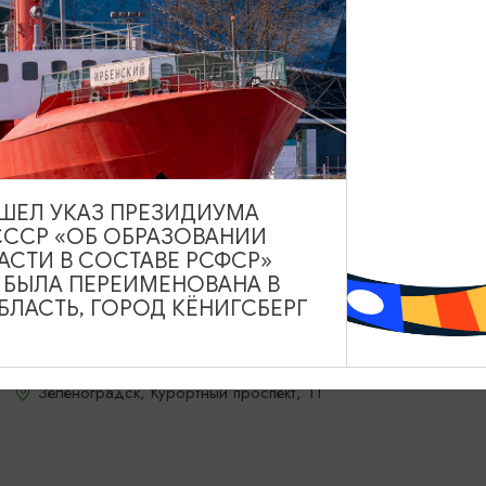
ВЫШЕЛ УКАЗ ПРЕЗИДИУМА
СССР «ОБ ОБРАЗОВАНИИ
АСТИ В СОСТАВЕ РСФСР»
А БЫЛА ПЕРЕИМЕНОВАНА В
МУЗЕИ
ЛАСТЬ, ГОРОД КЁНИГСБЕРГ
Зеленоградский музей кукол
Зеленоградск, Курортный проспект, 11