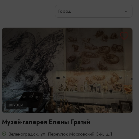
Город
МУЗЕИ
Музей-галерея Елены Гратий
Зеленоградск, ул. Переулок Московский 3-й, д.1