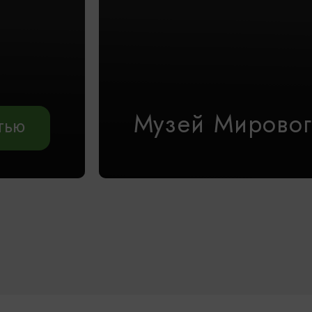
Музей Мировог
АТЬЮ