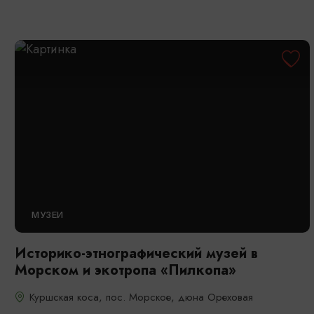
МУЗЕИ
Историко-этнографический музей в
Морском и экотропа «Пилкопа»
Куршская коса, пос. Морское, дюна Ореховая