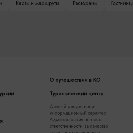
и
Карты и маршруты
Рестораны
Гостиниц
О путешествии в КО
урсии
Туристический центр
Данный ресурс носит
информационный характер.
Администрация не несет
я
ответственности за качество
услуг, предоставленных