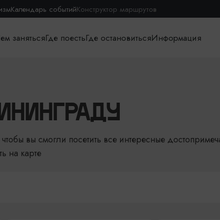
изм
Календарь событий
Конструктор маршрутов
ем заняться
Где поесть
Где остановиться
Информация
ИНИНГРАДУ
чтобы вы смогли посетить все интересные достопримеч
ть на карте