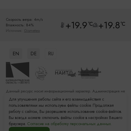
Скорость ветра: 4m/s
+19.9
+19.8
°C
°C
Влажность: 84%
Источник:
Gismeteo
EN
DE
RU
Данный ресурс носит информационный характер. Администрация не
несет ответственности за качество услуг, предоставленных
Для улучшения работы сайта и его взаимодействия с
сторонними организациями
пользователями мы используем файлы cookie. Продолжая
работу с сайтом, Вы разрешаете использование cookie-файлов.
Разработка сайта: «Решение»
Вы всегда можете отключить файлы cookie в настройках Вашего
Продвижение сайта: Remarka Agency
браузера.
Согласие на обработку персональных данных.
© 2011–2026 «Туристский информационный центр
Калининградской области»