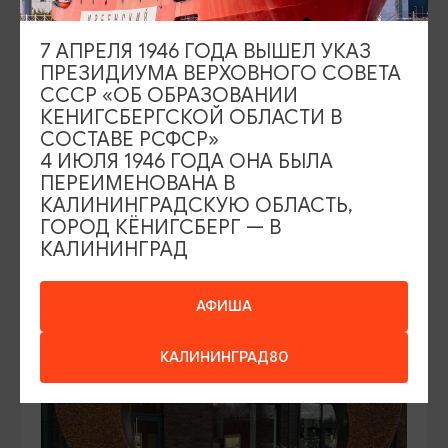
7 АПРЕЛЯ 1946 ГОДА ВЫШЕЛ УКАЗ
ПРЕЗИДИУМА ВЕРХОВНОГО СОВЕТА
СССР «ОБ ОБРАЗОВАНИИ
ПАМЯТНИКИ И СКУЛЬПТУРЫ
КЕНИГСБЕРГСКОЙ ОБЛАСТИ В
СОСТАВЕ РСФСР»
4 ИЮЛЯ 1946 ГОДА ОНА БЫЛА
Счастливая семья
ПЕРЕИМЕНОВАНА В
КАЛИНИНГРАДСКУЮ ОБЛАСТЬ,
Калининград, ул. Сергеева
ГОРОД КЁНИГСБЕРГ — В
КАЛИНИНГРАД
ДОБАВИТЬ В МАРШРУТ
АФИША
КАЛИНИНГРАД80