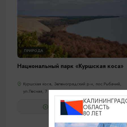
ПРИРОДА
Национальный парк «Куршская коса»
Куршская коса, Зеленоградский р-н, пос.Рыбачий,
ул.Лесная, 7
КАЛИНИНГРАД
ОБЛАСТЬ
ДОБАВИТЬ В МАРШРУТ
80 ЛЕТ