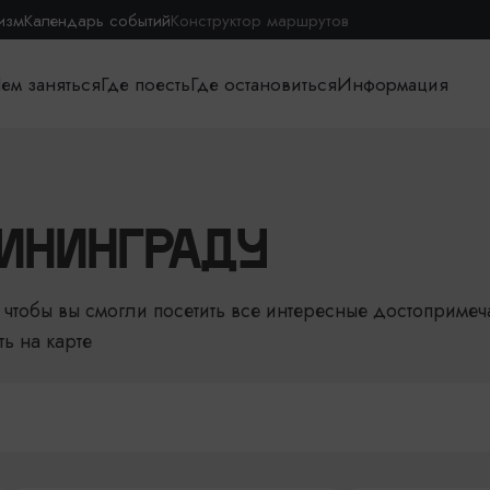
изм
Календарь событий
Конструктор маршрутов
ем заняться
Где поесть
Где остановиться
Информация
ИНИНГРАДУ
чтобы вы смогли посетить все интересные достопримеч
ть на карте