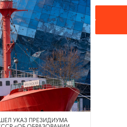
МУЗЕИ
Калининградский музей
изобразительных искусств
Калининград, ул. Ленинский проспект, 83
ВЫШЕЛ УКАЗ ПРЕЗИДИУМА
ДОБАВИТЬ В МАРШРУТ
СССР «ОБ ОБРАЗОВАНИИ