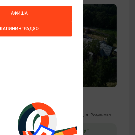
АФИША
КАЛИНИНГРАД80
ДЛЯ ВСЕЙ СЕМЬИ
Поселение викингов «Кауп»
Зеленоградск, Зеленоградский район, п. Романово
ДОБАВИТЬ В МАРШРУТ