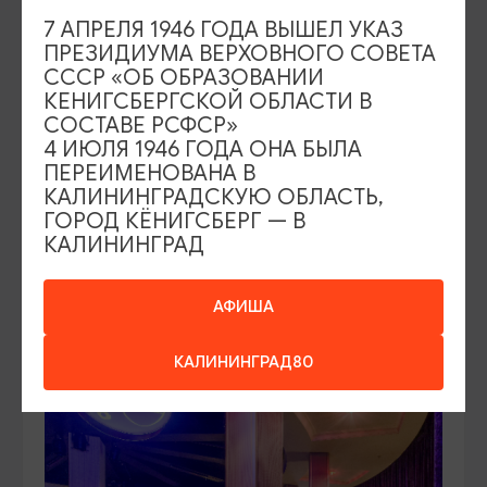
7 АПРЕЛЯ 1946 ГОДА ВЫШЕЛ УКАЗ
ПРЕЗИДИУМА ВЕРХОВНОГО СОВЕТА
СССР «ОБ ОБРАЗОВАНИИ
РАЗВЛЕЧЕНИЯ
КЕНИГСБЕРГСКОЙ ОБЛАСТИ В
СОСТАВЕ РСФСР»
4 ИЮЛЯ 1946 ГОДА ОНА БЫЛА
Ночной клуб «Галерея»
ПЕРЕИМЕНОВАНА В
КАЛИНИНГРАДСКУЮ ОБЛАСТЬ,
Калининград, ул. Александра Невского, 53
ГОРОД КЁНИГСБЕРГ — В
КАЛИНИНГРАД
ДОБАВИТЬ В МАРШРУТ
АФИША
КАЛИНИНГРАД80