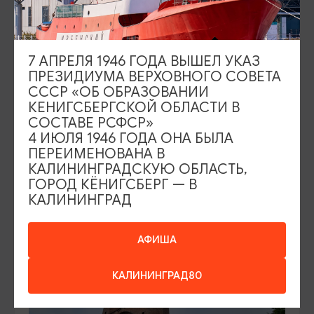
7 АПРЕЛЯ 1946 ГОДА ВЫШЕЛ УКАЗ
ПРЕЗИДИУМА ВЕРХОВНОГО СОВЕТА
СССР «ОБ ОБРАЗОВАНИИ
КИРХИ И ЦЕРКВИ
КЕНИГСБЕРГСКОЙ ОБЛАСТИ В
СОСТАВЕ РСФСР»
Кирха Арнау
4 ИЮЛЯ 1946 ГОДА ОНА БЫЛА
ПЕРЕИМЕНОВАНА В
Гурьевск, Гурьевский р-н, пос. Родники
КАЛИНИНГРАДСКУЮ ОБЛАСТЬ,
ГОРОД КЁНИГСБЕРГ — В
ДОБАВИТЬ В МАРШРУТ
КАЛИНИНГРАД
АФИША
КАЛИНИНГРАД80