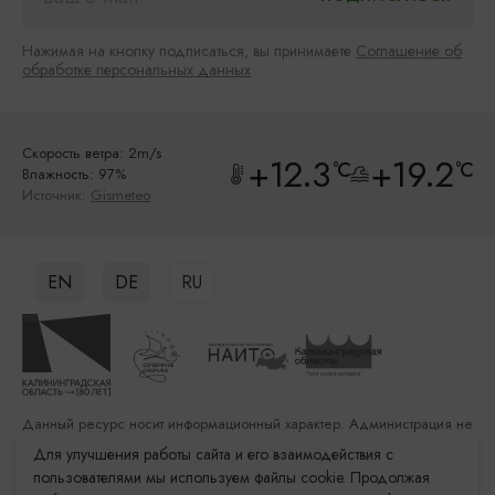
Нажимая на кнопку подписаться, вы принимаете
Соглашение об
обработке персональных данных
Скорость ветра: 2m/s
+12.3
+19.2
°C
°C
Влажность: 97%
Источник:
Gismeteo
EN
DE
RU
Данный ресурс носит информационный характер. Администрация не
несет ответственности за качество услуг, предоставленных
Для улучшения работы сайта и его взаимодействия с
сторонними организациями
пользователями мы используем файлы cookie. Продолжая