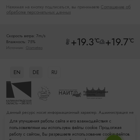
Нажимая на кнопку подписаться, вы принимаете
Соглашение об
обработке персональных данных
Скорость ветра: 7m/s
+19.3
+19.7
°C
°C
Влажность: 75%
Источник:
Gismeteo
EN
DE
RU
Данный ресурс носит информационный характер. Администрация не
несет ответственности за качество услуг, предоставленных
Для улучшения работы сайта и его взаимодействия с
сторонними организациями
пользователями мы используем файлы cookie. Продолжая
работу с сайтом, Вы разрешаете использование cookie-файлов.
Разработка сайта: «Решение»