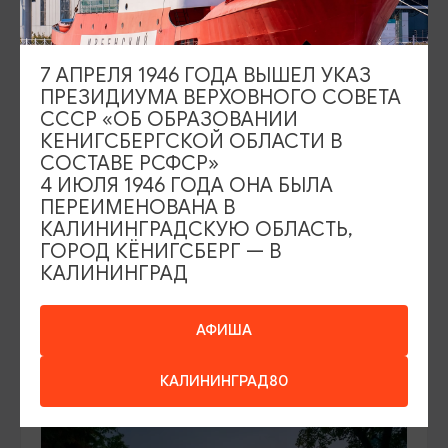
7 АПРЕЛЯ 1946 ГОДА ВЫШЕЛ УКАЗ
ПРЕЗИДИУМА ВЕРХОВНОГО СОВЕТА
АРХИТЕКТУРА
СССР «ОБ ОБРАЗОВАНИИ
КЕНИГСБЕРГСКОЙ ОБЛАСТИ В
Замок Георгенбург
СОСТАВЕ РСФСР»
4 ИЮЛЯ 1946 ГОДА ОНА БЫЛА
Черняховск, Черняховский р-н, пос. Маевка, ул.
ПЕРЕИМЕНОВАНА В
КАЛИНИНГРАДСКУЮ ОБЛАСТЬ,
Центральная, 4
ГОРОД КЁНИГСБЕРГ — В
КАЛИНИНГРАД
ДОБАВИТЬ В МАРШРУТ
АФИША
КАЛИНИНГРАД80