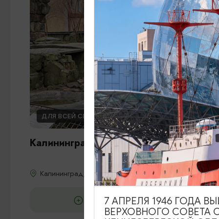
ДЛЯ ВСЕЙ СЕМЬИ
Калининградский зоопарк
Калининград, пр-т Мира, 26
7 АПРЕЛЯ 1946 ГОДА 
ДОБАВИТЬ В МАРШРУТ
ВЕРХОВНОГО СОВЕТА 