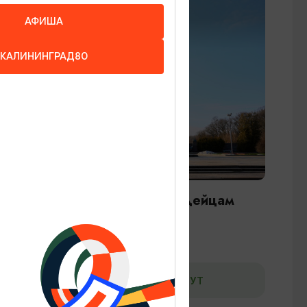
АФИША
КАЛИНИНГРАД80
ПАМЯТНИКИ И СКУЛЬПТУРЫ
Памятник 1200 воинам-гвардейцам
Калининград, Гвардейский пр-т
ДОБАВИТЬ В МАРШРУТ