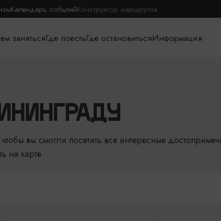
изм
Календарь событий
Конструктор маршрутов
ем заняться
Где поесть
Где остановиться
Информация
ИНИНГРАДУ
чтобы вы смогли посетить все интересные достопримеч
ть на карте